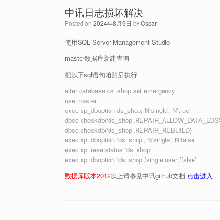
中讯日志损坏解决
Posted on
2024年8月9日
by
Oscar
使用SQL Server Management Studio
master数据库新建查询
把以下sql语句咱贴后执行
alter database ds_shop set emergency
use master
exec sp_dboption ds_shop, N’single’, N’true’
dbcc checkdb(‘ds_shop’,REPAIR_ALLOW_DATA_LOS
dbcc checkdb(‘ds_shop’,REPAIR_REBUILD)
exec sp_dboption ‘ds_shop’, N’single’, N’false’
exec sp_resetstatus ‘ds_shop’
exec sp_dboption ‘ds_shop’,’single user’,’false’
数据库版本2012
以上请参见中讯github文档
点击进入