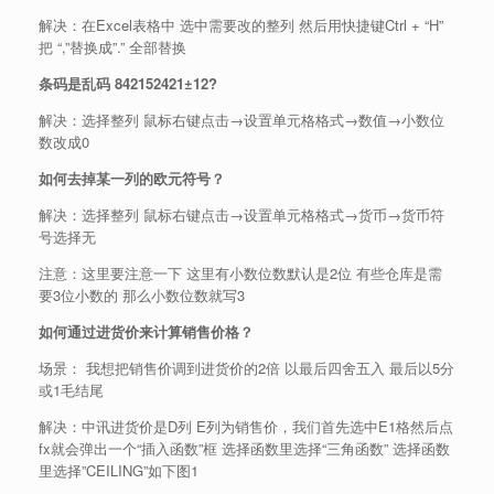
解决：在Excel表格中 选中需要改的整列 然后用快捷键Ctrl + “H”
把 “,”替换成”.” 全部替换
条码是乱码 842152421±12?
解决：选择整列 鼠标右键点击→设置单元格格式→数值→小数位
数改成0
如何去掉某一列的欧元符号？
解决：选择整列 鼠标右键点击→设置单元格格式→货币→货币符
号选择无
注意：这里要注意一下 这里有小数位数默认是2位 有些仓库是需
要3位小数的 那么小数位数就写3
如何通过进货价来计算销售价格？
场景： 我想把销售价调到进货价的2倍 以最后四舍五入 最后以5分
或1毛结尾
解决：中讯进货价是D列 E列为销售价，我们首先选中E1格然后点
fx就会弹出一个“插入函数”框 选择函数里选择“三角函数” 选择函数
里选择”CEILING”如下图1