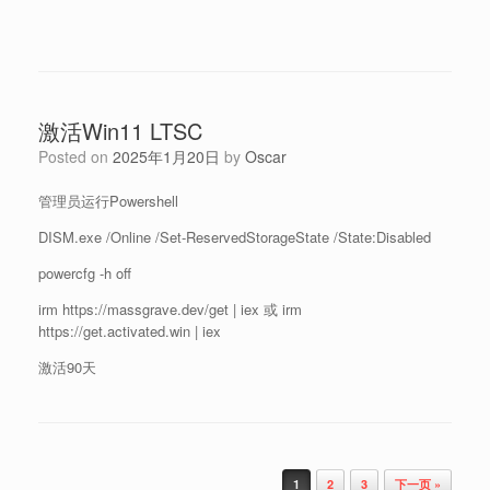
激活Win11 LTSC
Posted on
2025年1月20日
by
Oscar
管理员运行Powershell
DISM.exe /Online /Set-ReservedStorageState /State:Disabled
powercfg -h off
irm https://massgrave.dev/get | iex 或 irm
https://get.activated.win | iex
激活90天
Post navigation
1
2
3
下一页 »