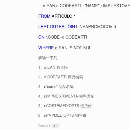
d.EAN,d.CODEARTI,r.”NAME”,r.IMPUESTOV
FROM
ARTICULO r
LEFT OUTER JOIN
LINEAPROMOCOV d
ON
r.CODE=d.CODEARTI
WHERE
d.EAN IS NOT NULL
解读一下列
1、d.EAN 条形码
2、d.CODEARTI 商品编码
3、r.”name” 商品名称
4、r.IMPUESTOVENTA 税率类别
5、r.COSTEMEDIOPTS 进货价
6、r.PVPMEDIOPTS 销售价
Posted in
技术
.