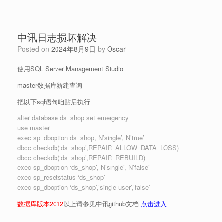
中讯日志损坏解决
Posted on
2024年8月9日
by
Oscar
使用SQL Server Management Studio
master数据库新建查询
把以下sql语句咱贴后执行
alter database ds_shop set emergency
use master
exec sp_dboption ds_shop, N’single’, N’true’
dbcc checkdb(‘ds_shop’,REPAIR_ALLOW_DATA_LOSS)
dbcc checkdb(‘ds_shop’,REPAIR_REBUILD)
exec sp_dboption ‘ds_shop’, N’single’, N’false’
exec sp_resetstatus ‘ds_shop’
exec sp_dboption ‘ds_shop’,’single user’,’false’
数据库版本2012
以上请参见中讯github文档
点击进入